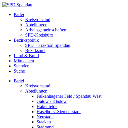
Skip
to
SPD
Partei
content
Spandau
Kreisvorstand
Abteilungen
Arbeitsgemeinschaften
SPD-Kreisbüro
Bezirkspolitik
SPD – Fraktion Spandau
Bezirksamt
Land & Bund
Mitmachen
Spenden
Suche
Partei
Kreisvorstand
Abteilungen
Falkenhagener Feld / Spandau West
Gatow / Kladow
Hakenfelde
Haselhorst-Siemensstadt
Neustadt
Staaken
Stadtrand