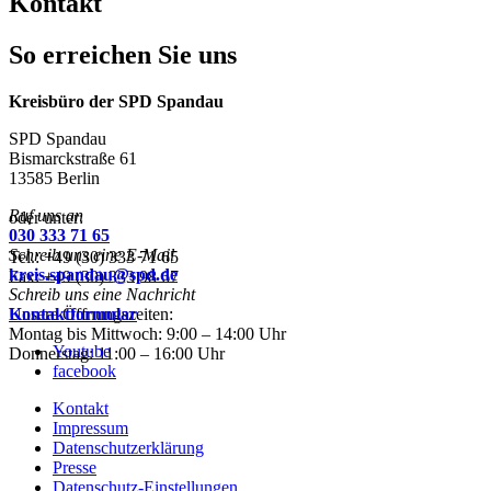
Kontakt
So erreichen Sie uns
Kreisbüro der SPD Spandau
SPD Spandau
Bismarckstraße 61
13585 Berlin
Ruf uns an
oder unter:
030 333 71 65
Schreib uns eine E-Mail
Tel.: +49 (30) 333 71 65
kreis.spandau@spd.de
Fax: +49 (30) 333 98 67
Schreib uns eine Nachricht
Unsere Öffnungszeiten:
Kontaktformular
Montag bis Mittwoch: 9:00 – 14:00 Uhr
Youtube
Donnerstag: 11:00 – 16:00 Uhr
facebook
Kontakt
Impressum
Datenschutzerklärung
Presse
Datenschutz-Einstellungen