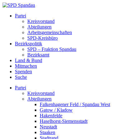
Skip
to
SPD
Partei
content
Spandau
Kreisvorstand
Abteilungen
Arbeitsgemeinschaften
SPD-Kreisbüro
Bezirkspolitik
SPD – Fraktion Spandau
Bezirksamt
Land & Bund
Mitmachen
Spenden
Suche
Partei
Kreisvorstand
Abteilungen
Falkenhagener Feld / Spandau West
Gatow / Kladow
Hakenfelde
Haselhorst-Siemensstadt
Neustadt
Staaken
Stadtrand