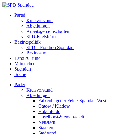
Skip
to
SPD
Partei
content
Spandau
Kreisvorstand
Abteilungen
Arbeitsgemeinschaften
SPD-Kreisbüro
Bezirkspolitik
SPD – Fraktion Spandau
Bezirksamt
Land & Bund
Mitmachen
Spenden
Suche
Partei
Kreisvorstand
Abteilungen
Falkenhagener Feld / Spandau West
Gatow / Kladow
Hakenfelde
Haselhorst-Siemensstadt
Neustadt
Staaken
Stadtrand