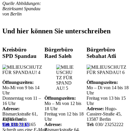
Quelle Abbildungen:
Bezirksamt Spandau
von Berlin
Und hier können Sie unterschreiben
Kreisbüro
Bürgerbüro
Bürgerbüro
SPD Spandau
Raed Saleh
Sebahat Atli
Öffnungszeiten:
Öffnungszeiten:
Mo-Mi von 9 bis 14
Mo – Di von 14 bis 18
Uhr
Uhr
Donnerstag von 11 –
Öffnungszeiten:
Freitag von 13 bis 15
16 Uhr
Mo – Mi von 12 bis
Uhr
Adresse:
18 Uhr
Adresse:
Hugo-
Bismarckstraße 61,
Freitag von 12 bis 18
Cassirer-Straße 45,
13585 Berlin
Ruf uns an
Uhr
13587 Berlin
Tel:
030 333 71 65
030/3337165
Adresse:
Tel:
030/ 23252222
Schreib uns eine E-Mail
Bismarckstraße 64,