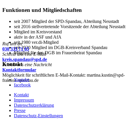
Funktionen
und Mitgliedschaften
seit 2007 Mitglied der SPD-Spandau, Abteilung Neustadt
seit 2016 stellvertretende Vorsitzende der Abteilung Neustadt
Mitglied im Kreisvorstand
aktiv in der ASF und AfA
seit 1980 ver.di-Mitglied
Ruf uns an
seit 2020 Mitglied im DGB-Kreisverband Spandau
030 333 71 65
Mitglied für den DGB im Frauenbeirat Spandau
Schreib uns eine E-Mail
kreis.spandau@spd.de
Kontakt
Schreib uns eine Nachricht
Kontaktformular
Möglichkeit für schriftlichen E-Mail-Kontakt: martina.kustin@spd-
Youtube
fraktion-spandau.de
facebook
Kontakt
Impressum
Datenschutzerklärung
Presse
Datenschutz-Einstellungen