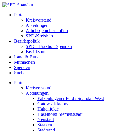
Skip
to
SPD
Partei
content
Spandau
Kreisvorstand
Abteilungen
Arbeitsgemeinschaften
SPD-Kreisbüro
Bezirkspolitik
SPD – Fraktion Spandau
Bezirksamt
Land & Bund
Mitmachen
Spenden
Suche
Partei
Kreisvorstand
Abteilungen
Falkenhagener Feld / Spandau West
Gatow / Kladow
Hakenfelde
Haselhorst-Siemensstadt
Neustadt
Staaken
Stadtrand