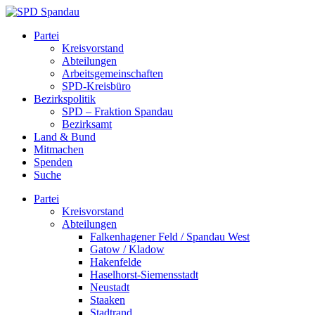
Skip
to
SPD
Partei
content
Spandau
Kreisvorstand
Abteilungen
Arbeitsgemeinschaften
SPD-Kreisbüro
Bezirkspolitik
SPD – Fraktion Spandau
Bezirksamt
Land & Bund
Mitmachen
Spenden
Suche
Partei
Kreisvorstand
Abteilungen
Falkenhagener Feld / Spandau West
Gatow / Kladow
Hakenfelde
Haselhorst-Siemensstadt
Neustadt
Staaken
Stadtrand