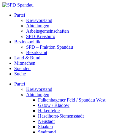
Skip
to
SPD
Partei
content
Spandau
Kreisvorstand
Abteilungen
Arbeitsgemeinschaften
SPD-Kreisbüro
Bezirkspolitik
SPD – Fraktion Spandau
Bezirksamt
Land & Bund
Mitmachen
Spenden
Suche
Partei
Kreisvorstand
Abteilungen
Falkenhagener Feld / Spandau West
Gatow / Kladow
Hakenfelde
Haselhorst-Siemensstadt
Neustadt
Staaken
Stadtrand